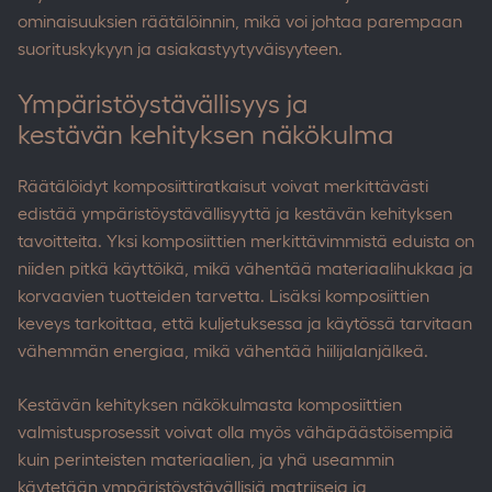
ominaisuuksien räätälöinnin, mikä voi johtaa parempaan
suorituskykyyn ja asiakastyytyväisyyteen.
Ympäristöystävällisyys ja
kestävän kehityksen näkökulma
Räätälöidyt komposiittiratkaisut voivat merkittävästi
edistää ympäristöystävällisyyttä ja kestävän kehityksen
tavoitteita. Yksi komposiittien merkittävimmistä eduista on
niiden pitkä käyttöikä, mikä vähentää materiaalihukkaa ja
korvaavien tuotteiden tarvetta. Lisäksi komposiittien
keveys tarkoittaa, että kuljetuksessa ja käytössä tarvitaan
vähemmän energiaa, mikä vähentää hiilijalanjälkeä.
Kestävän kehityksen näkökulmasta komposiittien
valmistusprosessit voivat olla myös vähäpäästöisempiä
kuin perinteisten materiaalien, ja yhä useammin
käytetään ympäristöystävällisiä matriiseja ja