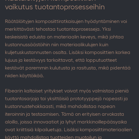
vaikutus tuotantoprosesseihin
Räätälöityjen komposiittiratkaisujen hyödyntäminen voi
merkittävästi tehostaa tuotantoprosesseja. Yksi
keskeisistä eduista on materiaalin keveys, mikä johtaa
kustannussäästöihin niin materiaalikulujen kuin
kuljetuskustannusten osalta. Lisäksi komposiittien korkea
lujuus ja kestävyys tarkoittavat, että lopputuotteet
kestävät paremmin kulutusta ja rasitusta, mikä pidentää
niiden käyttöikää.
Fibearin kaltaiset yritykset voivat myös valmistaa pieniä
tuotantosarjoja tai yksittäisiä prototyyppejä nopeasti ja
kustannustehokkaasti, mikä mahdollistaa nopean
iteroinnin ja testaamisen. Tämä on erityisen arvokasta
aloilla, joissa innovaatiot ja lyhyt markkinoillepääsyaika
ovat kriittisiä kilpailuetuja. Lisäksi komposiittimateriaalien
käyttö mahdollistaa tuotteiden muotoilun ja