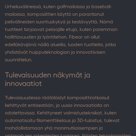
Urheiluvälineissä, kuten golfmailoissa ja baseball-
mailoissa, komposiittien käyttö on parantanut
pelivälineiden suorituskykyä ja kestävyyttä. Nämä
tuotteet tarjoavat pelaajille etuja, kuten paremman
hallittavuuden ja lyöntitehon. Fibear on ollut
edelläkävijänä näillä alueilla, luoden tuotteita, jotka
yhdistävät huipputeknologian ja innovatiivisen
suunnittelun.
Tulevaisuuden näkymät ja
innovaatiot
Tulevaisuudessa räätälöidyt komposiittiratkaisut
kehittyvät entisestään, ja uusia innovaatioita on
odotettavissa. Kehittyneet valmistustekniikat, kuten
automatisoitu filamenttikelaus ja 3D-tulostus, tulevat
mahdollistamaan yhä monimutkaisempien ja
optimoitujen rakenteiden luomisen. Näiden teknologioiden