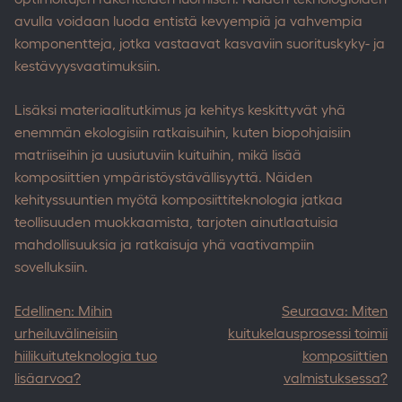
avulla voidaan luoda entistä kevyempiä ja vahvempia
komponentteja, jotka vastaavat kasvaviin suorituskyky- ja
kestävyysvaatimuksiin.
Lisäksi materiaalitutkimus ja kehitys keskittyvät yhä
enemmän ekologisiin ratkaisuihin, kuten biopohjaisiin
matriiseihin ja uusiutuviin kuituihin, mikä lisää
komposiittien ympäristöystävällisyyttä. Näiden
kehityssuuntien myötä komposiittiteknologia jatkaa
teollisuuden muokkaamista, tarjoten ainutlaatuisia
mahdollisuuksia ja ratkaisuja yhä vaativampiin
sovelluksiin.
Post
Edellinen:
Mihin
Seuraava:
Miten
navigation
urheiluvälineisiin
kuitukelausprosessi toimii
hiilikuituteknologia tuo
komposiittien
lisäarvoa?
valmistuksessa?