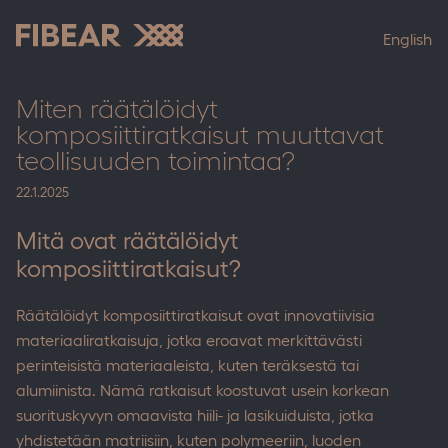
Skip
to
English
content
Fibear
Miten räätälöidyt
komposiittiratkaisut muuttavat
teollisuuden toimintaa?
22.1.2025
Mitä ovat räätälöidyt
komposiittiratkaisut?
Räätälöidyt komposiittiratkaisut ovat innovatiivisia
materiaaliratkaisuja, jotka eroavat merkittävästi
perinteisistä materiaaleista, kuten teräksestä tai
alumiinista. Nämä ratkaisut koostuvat usein korkean
suorituskyvyn omaavista hiili- ja lasikuiduista, jotka
yhdistetään matriisiin, kuten polymeeriin, luoden