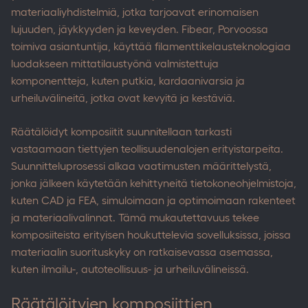
materiaaliyhdistelmiä, jotka tarjoavat erinomaisen
lujuuden, jäykkyyden ja keveyden. Fibear, Porvoossa
toimiva asiantuntija, käyttää filamenttikelausteknologiaa
luodakseen mittatilaustyönä valmistettuja
komponentteja, kuten putkia, kardaanivarsia ja
urheiluvälineitä, jotka ovat kevyitä ja kestäviä.
Räätälöidyt komposiitit suunnitellaan tarkasti
vastaamaan tiettyjen teollisuudenalojen erityistarpeita.
Suunnitteluprosessi alkaa vaatimusten määrittelystä,
jonka jälkeen käytetään kehittyneitä tietokoneohjelmistoja,
kuten CAD ja FEA, simuloimaan ja optimoimaan rakenteet
ja materiaalivalinnat. Tämä mukautettavuus tekee
komposiiteista erityisen houkuttelevia sovelluksissa, joissa
materiaalin suorituskyky on ratkaisevassa asemassa,
kuten ilmailu-, autoteollisuus- ja urheiluvälineissä.
Räätälöityjen komposiittien