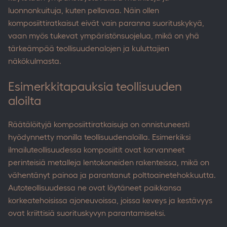
luonnonkuituja, kuten pellavaa. Näin ollen
komposiittiratkaisut eivät vain paranna suorituskykyä,
vaan myös tukevat ympäristönsuojelua, mikä on yhä
tärkeämpää teollisuudenalojen ja kuluttajien
näkökulmasta.
Esimerkkitapauksia teollisuuden
aloilta
Räätälöityjä komposiittiratkaisuja on onnistuneesti
hyödynnetty monilla teollisuudenaloilla. Esimerkiksi
ilmailuteollisuudessa komposiitit ovat korvanneet
perinteisiä metalleja lentokoneiden rakenteissa, mikä on
vähentänyt painoa ja parantanut polttoainetehokkuutta.
Autoteollisuudessa ne ovat löytäneet paikkansa
korkeatehoisissa ajoneuvoissa, joissa keveys ja kestävyys
ovat kriittisiä suorituskyvyn parantamiseksi.