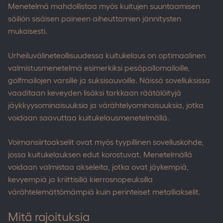
Menetelmä mahdollistaa myös kuitujen suuntaamisen
säiliön sisäisen paineen aiheuttamien jännitysten
mukaisesti.
Urheiluvälineteollisuudessa kuitukelaus on optimaalinen
valmistusmenetelmä esimerkiksi pesäpallomailoille,
golfmailojen varsille ja suksisauvoille. Näissä sovelluksissa
vaaditaan keveyden lisäksi tarkkaan räätälöityjä
jäykkyysominaisuuksia ja värähtelyominaisuuksia, jotka
voidaan saavuttaa kuitukelausmenetelmällä.
Voimansiirtoakselit ovat myös tyypillinen sovelluskohde,
jossa kuitukelauksen edut korostuvat. Menetelmällä
voidaan valmistaa akseleita, jotka ovat jäykempiä,
kevyempiä ja kriittisillä kierrosnopeuksilla
värähtelemättömämpiä kuin perinteiset metalliakselit.
Mitä rajoituksia