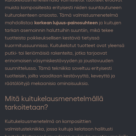
muista komposiiteista erityisesti niiden suuntautuneen
kuiturakenteen ansiosta. Tämä valmistusmenetelmä
mahdollistaa
korkean lujuus-painosuhteen
ja kuitujen
tarkan asemoinnin haluttuihin suuntiin, mikä tekee
tuotteista poikkeuksellisen kestäviä tietyissä
kuormitussuunnissa. Kuitukelatut tuotteet ovat yleensä
putki- tai lieriömäisiä rakenteita, jotka tarjoavat
erinomaisen väsymiskestävyyden ja joustavuuden
suunnittelussa. Tämä tekniikka soveltuu erityisesti
tuotteisiin, joilta vaaditaan kestävyyttä, keveyttä ja
räätälöityjä mekaanisia ominaisuuksia.
Mitä kuitukelausmenetelmällä
tarkoitetaan?
Kuitukelausmenetelmä on komposiittien
valmistustekniikka, jossa kuituja kelataan hallitusti