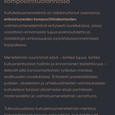
komposiittituotannossa
Kuitukelausmenetelmä on vakiinnuttanut asemansa
erikoistuneiden komposiittirakenteiden
valmistusmenetelmänä erityisesti sovelluksissa, joissa
vaaditaan erinomaista lujuus-painosuhdetta ja
räätälöityjä ominaisuuksia pyörähdyssymmetrisissä
kappaleissa.
Menetelmän suurimmat edut – korkea lujuus, tarkka
kuituorientaation hallinta ja erinomainen toistettavuus –
tekevät siitä korvaamattoman työkalun monissa
teollisuuden sovelluksissa. Erityisesti painesäiliöiden,
putkien, akseleiden ja urheiluvälineiden valmistuksessa
kuitukelaus tarjoaa ylivoimaisia etuja perinteisiin
materiaaleihin ja valmistusmenetelmiin verrattuna.
Tulevaisuudessa kuitukelausmenetelmän merkitys
todennäköisesti kasvaa entisestään, kun kehittyvät