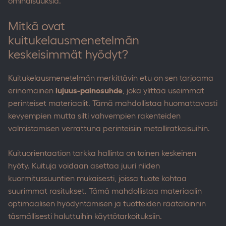
ominaisuuksia.
Mitkä ovat
kuitukelausmenetelmän
keskeisimmät hyödyt?
Kuitukelausmenetelmän merkittävin etu on sen tarjoama
erinomainen
lujuus-painosuhde
, joka ylittää useimmat
perinteiset materiaalit. Tämä mahdollistaa huomattavasti
kevyempien mutta silti vahvempien rakenteiden
valmistamisen verrattuna perinteisiin metalliratkaisuihin.
Kuituorientaation tarkka hallinta on toinen keskeinen
hyöty. Kuituja voidaan asettaa juuri niiden
kuormitussuuntien mukaisesti, joissa tuote kohtaa
suurimmat rasitukset. Tämä mahdollistaa materiaalin
optimaalisen hyödyntämisen ja tuotteiden räätälöinnin
täsmällisesti haluttuihin käyttötarkoituksiin.