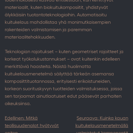
materiaalit, kuten biokuitukomposiitit, yhdistyvät
älykkäisiin tuotantoteknologioihin. Automatisoitu
kuitukelaus mahdollistaa yhä monimutkaisempien
rakenteiden valmistamisen ja paremman
materiaalitehokkuuden.
Teknologian rajoitukset – kuten geometriset rajoitteet ja
korkeat työkalukustannukset – ovat kuitenkin edelleen
merkittäviä haasteita. Näistä huolimatta
kuitukelausmenetelmä säilyttää tärkeän asemansa
komposiittituotannossa, erityisesti erikoistuneiden,
korkean suorituskyvyn tuotteiden valmistuksessa, joissa
sen tarjoamat ainutlaatuiset edut pääsevät parhaiten
oikeuksiinsa.
Post
Edellinen:
Mitkä
Seuraava:
Kuinka kauan
navigation
teollisuudenalat hyötyvät
kuitukelausmenetelmällä
eniten
valmistetut komponentit