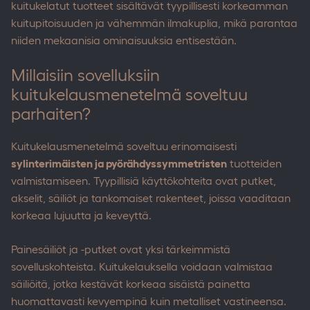
kuitukelatut tuotteet sisältävät tyypillisesti korkeamman
kuitupitoisuuden ja vähemmän ilmakuplia, mikä parantaa
niiden mekaanisia ominaisuuksia entisestään.
Millaisiin sovelluksiin
kuitukelausmenetelmä soveltuu
parhaiten?
Kuitukelausmenetelmä soveltuu erinomaisesti
sylinterimäisten ja pyörähdyssymmetristen
tuotteiden
valmistamiseen. Tyypillisiä käyttökohteita ovat putket,
akselit, säiliöt ja tankomaiset rakenteet, joissa vaaditaan
korkeaa lujuutta ja keveyttä.
Painesäiliöt ja -putket ovat yksi tärkeimmistä
sovelluskohteista. Kuitukelauksella voidaan valmistaa
säiliöitä, jotka kestävät korkeaa sisäistä painetta
huomattavasti kevyempinä kuin metalliset vastineensa.