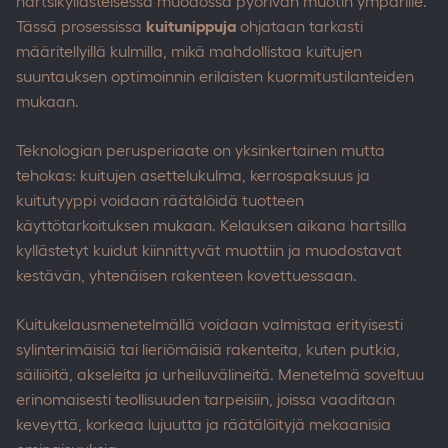
hartsikyllästeisessä muodossa pyörivän muotin ympärille.
Tässä prosessissa
kuitunippuja
ohjataan tarkasti
määritellyillä kulmilla, mikä mahdollistaa kuitujen
suuntauksen optimoinnin erilaisten kuormitustilanteiden
mukaan.
Teknologian perusperiaate on yksinkertainen mutta
tehokas: kuitujen asettelukulma, kerrospaksuus ja
kuitutyyppi voidaan räätälöidä tuotteen
käyttötarkoituksen mukaan. Kelauksen aikana hartsilla
kyllästetyt kuidut kiinnittyvät muottiin ja muodostavat
kestävän, yhtenäisen rakenteen kovettuessaan.
Kuitukelausmenetelmällä voidaan valmistaa erityisesti
sylinterimäisiä tai lieriömäisiä rakenteita, kuten putkia,
säiliöitä, akseleita ja urheiluvälineitä. Menetelmä soveltuu
erinomaisesti teollisuuden tarpeisiin, joissa vaaditaan
keveyttä, korkeaa lujuutta ja räätälöityjä mekaanisia