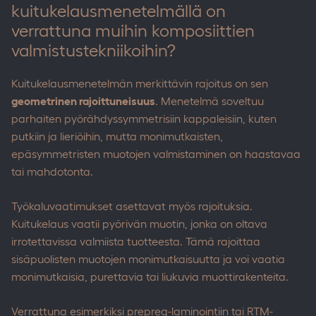
kuitukelausmenetelmällä on
verrattuna muihin komposiittien
valmistustekniikoihin?
Kuitukelausmenetelmän merkittävin rajoitus on sen
geometrinen rajoittuneisuus
. Menetelmä soveltuu
parhaiten pyörähdyssymmetrisiin kappaleisiin, kuten
putkiin ja lieriöihin, mutta monimutkaisten,
epäsymmetristen muotojen valmistaminen on haastavaa
tai mahdotonta.
Työkaluvaatimukset asettavat myös rajoituksia.
Kuitukelaus vaatii pyörivän muotin, jonka on oltava
irrotettavissa valmiista tuotteesta. Tämä rajoittaa
sisäpuolisten muotojen monimutkaisuutta ja voi vaatia
monimutkaisia, purettavia tai liukuvia muottirakenteita.
Verrattuna esimerkiksi prepreg-laminointiin tai RTM-