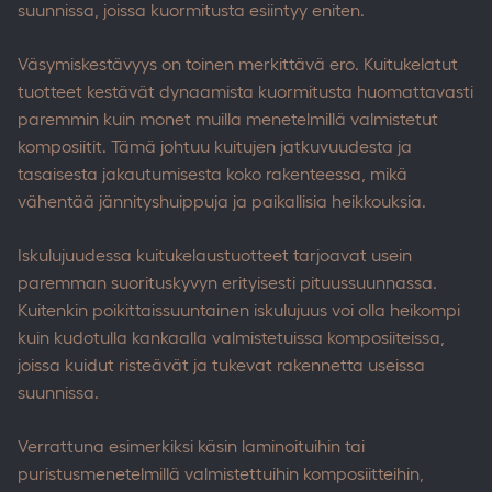
suunnissa, joissa kuormitusta esiintyy eniten.
Väsymiskestävyys on toinen merkittävä ero. Kuitukelatut
tuotteet kestävät dynaamista kuormitusta huomattavasti
paremmin kuin monet muilla menetelmillä valmistetut
komposiitit. Tämä johtuu kuitujen jatkuvuudesta ja
tasaisesta jakautumisesta koko rakenteessa, mikä
vähentää jännityshuippuja ja paikallisia heikkouksia.
Iskulujuudessa kuitukelaustuotteet tarjoavat usein
paremman suorituskyvyn erityisesti pituussuunnassa.
Kuitenkin poikittaissuuntainen iskulujuus voi olla heikompi
kuin kudotulla kankaalla valmistetuissa komposiiteissa,
joissa kuidut risteävät ja tukevat rakennetta useissa
suunnissa.
Verrattuna esimerkiksi käsin laminoituihin tai
puristusmenetelmillä valmistettuihin komposiitteihin,