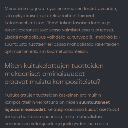
Menetelmä tarjoaa myös erinomaisen toistettavuuden,
sillä nykyaikaiset kuitukelauslaitteet toimivat
tietokoneohjattuina. Tämä takaa tasaisen laadun ja
tarkat toleranssit jokaisessa valmistetussa tuotteessa.
Lisäksi mahdollisuus vaihdella kuitutyyppiä, -määrää ja -
suuntausta tuotteen eri osissa mahdollistaa rakenteiden
optimoinnin erilaisiin kuormitustilanteisiin.
Miten kuitukelattujen tuotteiden
mekaaniset ominaisuudet
eroavat muista komposiiteista?
Kuitukelattujen tuotteiden keskeinen ero muihin
komposiitteihin verrattuna on niiden
suuntautuneet
lujuusominaisuudet
. Kelausprosessissa kuidut asettuvat
tarkasti hallituissa suunnissa, mikä mahdollistaa
erinomaisen vetolujuuden ja jäykkyyden juuri niissä