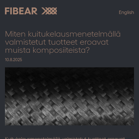
Skip
to
English
content
Fibear
Miten kuitukelausmenetelmällä
valmistetut tuotteet eroavat
muista komposiiteista?
10.8.2025
Kuitukelausmenetelmällä valmistetut tuotteet eroavat