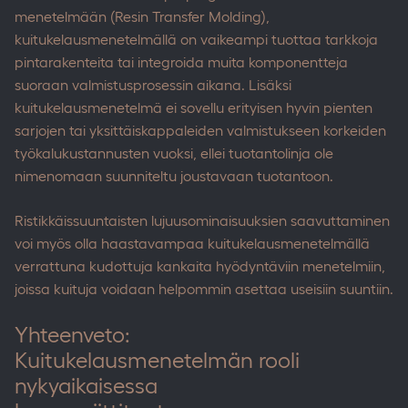
menetelmään (Resin Transfer Molding),
kuitukelausmenetelmällä on vaikeampi tuottaa tarkkoja
pintarakenteita tai integroida muita komponentteja
suoraan valmistusprosessin aikana. Lisäksi
kuitukelausmenetelmä ei sovellu erityisen hyvin pienten
sarjojen tai yksittäiskappaleiden valmistukseen korkeiden
työkalukustannusten vuoksi, ellei tuotantolinja ole
nimenomaan suunniteltu joustavaan tuotantoon.
Ristikkäissuuntaisten lujuusominaisuuksien saavuttaminen
voi myös olla haastavampaa kuitukelausmenetelmällä
verrattuna kudottuja kankaita hyödyntäviin menetelmiin,
joissa kuituja voidaan helpommin asettaa useisiin suuntiin.
Yhteenveto:
Kuitukelausmenetelmän rooli
nykyaikaisessa