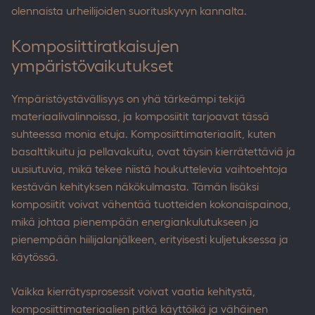
olennaista urheilijoiden suorituskyvyn kannalta.
Komposiittiratkaisujen
ympäristövaikutukset
Ympäristöystävällisyys on yhä tärkeämpi tekijä
materiaalivalinnoissa, ja komposiitit tarjoavat tässä
suhteessa monia etuja. Komposiittimateriaalit, kuten
basalttikuitu ja pellavakuitu, ovat täysin kierrätettäviä ja
uusiutuvia, mikä tekee niistä houkuttelevia vaihtoehtoja
kestävän kehityksen näkökulmasta. Tämän lisäksi
komposiitit voivat vähentää tuotteiden kokonaispainoa,
mikä johtaa pienempään energiankulutukseen ja
pienempään hiilijalanjälkeen, erityisesti kuljetuksessa ja
käytössä.
Vaikka kierrätysprosessit voivat vaatia kehitystä,
komposiittimateriaalien pitkä käyttöikä ja vähäinen