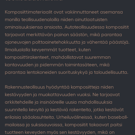
Komposiittimateriaalit ovat vakiinnuttaneet asemansa
monilla teollisuudenaloilla niiden ainutlaatuisten
ominaisuuksiensa ansiosta. Autoteollisuudessa komposiitit
tarjoavat merkittävän painon säästön, mikä parantaa
ajoneuvojen polttoainetehokkuutta ja vähentää päästöjä.
Ilmailualalla kevyemmät tuotteet, kuten
komposiittirakenteet, mahdollistavat suuremman
kantavuuden ja pidemmän toimintasäteen, mikä
parantaa lentokoneiden suorituskykyä ja taloudellisuutta.
Rakennusteollisuus hyödyntää komposiitteja niiden
kestävyyden ja muokattavuuden vuoksi. Ne tarjoavat
arkkitehdeille ja insinööreille uusia mahdollisuuksia
suunnitella kevyitä ja kestäviä rakenteita, jotka kestävät
erilaisia sääolosuhteita. Urheiluvälineissä, kuten baseball-
mailoissa ja suksisauvoissa, komposiitit takaavat paitsi
tuotteen keveyden myös sen kestävyyden, mikä on