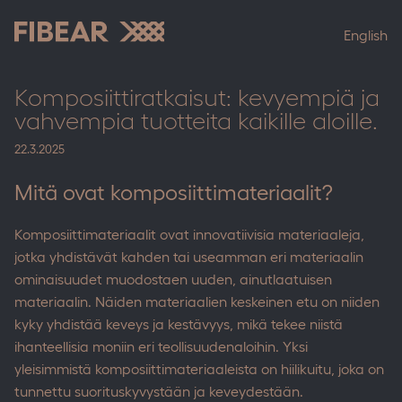
Skip
to
English
content
Fibear
Komposiittiratkaisut: kevyempiä ja
vahvempia tuotteita kaikille aloille.
22.3.2025
Mitä ovat komposiittimateriaalit?
Komposiittimateriaalit ovat innovatiivisia materiaaleja,
jotka yhdistävät kahden tai useamman eri materiaalin
ominaisuudet muodostaen uuden, ainutlaatuisen
materiaalin. Näiden materiaalien keskeinen etu on niiden
kyky yhdistää keveys ja kestävyys, mikä tekee niistä
ihanteellisia moniin eri teollisuudenaloihin. Yksi
yleisimmistä komposiittimateriaaleista on hiilikuitu, joka on
tunnettu suorituskyvystään ja keveydestään.