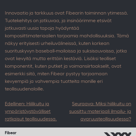
Innovaatio ja tarkkuus ovat Fibearin toiminnan ytimessä.
Tuotekehitys on jatkuvaa, ja insinöörimme etsivät
jatkuvasti uusia tapoja hyödyntää
komposiittimateriaalien tarjoamia mahdollisuuksia. Tämä
näkyy erityisesti urheiluvälineissä, kuten korkean
suorituskyvyn baseball-mailoissa ja suksisauvoissa, jotka
ovat kevyitä mutta erittäin kestäviä. Lisäksi teolliset
komponentit, kuten putket ja voimansiirtoakselit, ovat
esimerkki siitä, miten Fibear pystyy tarjoamaan
kevyempiä ja vahvempia tuotteita monille eri
teollisuudenaloille.
Post
Edellinen:
Hiilikuitu ja
Seuraava:
Miksi hiilikuitu on
navigation
ympäristöystävälliset
suosittu materiaali ilmailu- ja
ratkaisut teollisuudessa.
avaruusteollisuudessa?
Fibear