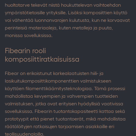
huoltotarve tekevät niistä houkuttelevan vaihtoehdon
ympäristötietoisille yrityksille. Lisäksi komposiittien käyttö
voi vähentää luonnonvarojen kulutusta, kun ne korvaavat
perinteisiä materiaaleja, kuten metalleja ja puuta,
monissa sovelluksissa.
Fibearin rooli
komposiittiratkaisuissa
Fibear on erikoistunut korkealaatuisten hiili- ja
lasikuitukomposiittikomponenttien valmistukseen
käyttäen filamenttikäämitysteknologiaa. Tämä prosessi
mahdollistaa kevyempien ja vahvempien tuotteiden
valmistuksen, jotka ovat erityisen hyödyllisiä vaativissa
sovelluksissa. Fibearin tuotantokapasiteetti kattaa sekä
prototyypit että pienet tuotantoerät, mikä mahdollistaa
räätälöityjen ratkaisujen tarjoamisen asiakkaille eri
teollisuudenaloilla.