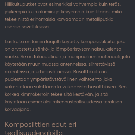
Hiilikuituputket ovat esimerkiksi vahvempia kuin teräs,
jäykempiä kuin alumiini ja kevyempiä kuin titaani, mikä
tekee niistä erinomaisia korvaamaan metalliputkia
useissa sovelluksissa.
Lasikuitu on toinen laajalti käytetty komposiittikuitu, joka
on arvostettu sähkö- ja lämpöeristysominaisuuksiensa
vuoksi. Se on taloudellinen ja monipuolinen materiaali, jota
käytetään muun muassa antenneissa, siirrettävissä
rakenteissa ja urheiluvälineissä. Basalttikuitu on
puolestaan ympäristöystävällinen vaihtoehto, joka
valmistetaan sulattamalla vulkaanista basalttikiveä. Sen
korkea kimmokerroin tekee siitä kestävän, ja sitä
käytetään esimerkiksi rakennusteollisuudessa teräksen
korvaajana.
Komposiittien edut eri
teollisuudenaloilla