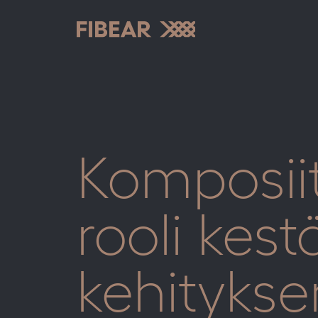
Skip
to
content
Fibear
Komposiit
rooli kes
kehitykse