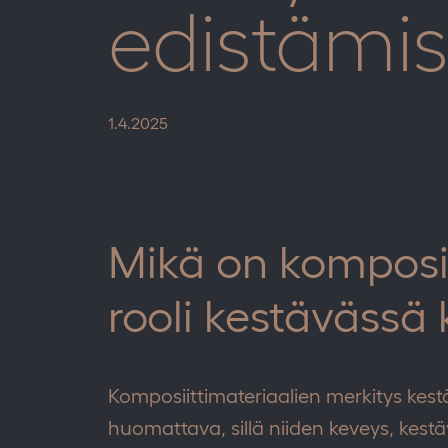
edistämis
1.4.2025
Mikä on komposii
rooli kestävässä
Komposiittimateriaalien merkitys kes
huomattava, sillä niiden keveys, kest