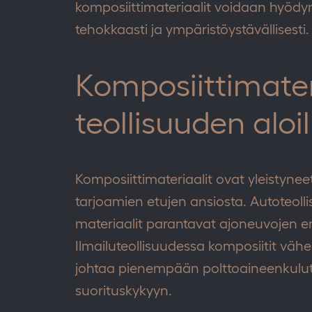
komposiittimateriaalit voidaan hyöd
tehokkaasti ja ympäristöystävällisesti.
Komposiittimateri
teollisuuden aloil
Komposiittimateriaalit ovat yleistyneet 
tarjoamien etujen ansiosta. Autoteoll
materiaalit parantavat ajoneuvojen en
Ilmailuteollisuudessa komposiitit väh
johtaa pienempään polttoaineenkul
suorituskykyyn.