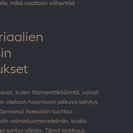
selle, mikä osaltaan vähentää
iaalien
in
ukset
ssit, kuten filamenttikäärintä, voivat
i kun otetaan huomioon jatkuva kehitys
täprosessi itsessään tuottaa
siin valmistusmenetelmiin, koska
kkaa syntyy vähän. Tämä tarkkuus