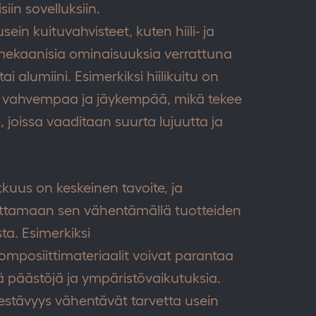
iin sovelluksiin.
ein kuituvahvisteet, kuten hiili- ja
a mekaanisia ominaisuuksia verrattuna
ai alumiini. Esimerkiksi hiilikuitu on
a vahvempaa ja jäykempää, mikä tekee
, joissa vaaditaan suurta lujuutta ja
kuus on keskeinen tavoite, ja
vuttamaan sen vähentämällä tuotteiden
ta. Esimerkiksi
posiittimateriaalit voivat parantaa
 päästöjä ja ympäristövaikutuksia.
 kestävyys vähentävät tarvetta usein