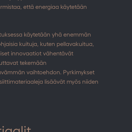
armistaa, että energiaa käytetään
mistuksessa käytetään yhä enemmän
hjaisia kuituja, kuten pellavakuitua,
aiset innovaatiot vähentävät
 auttavat tekemään
stävämmän vaihtoehdon. Pyrkimykset
iittimateriaaleja lisäävät myös niiden
iaalit