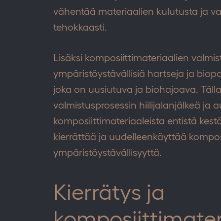
vähentää materiaalien kulutusta ja v
tehokkaasti.
Lisäksi komposiittimateriaalien val
ympäristöystävällisiä hartseja ja biopo
joka on uusiutuva ja biohajoava. Täll
valmistusprosessin hiilijalanjälkeä ja
komposiittimateriaaleista entistä ke
kierrättää ja uudelleenkäyttää kompos
ympäristöystävällisyyttä.
Kierrätys ja
komposiittimater