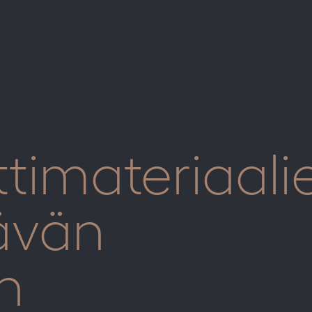
timateriaali
tävän
n