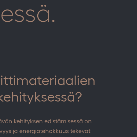
essä.
ttimateriaalien
 kehityksessä?
tävän kehityksen edistämisessä on
ävyys ja energiatehokkuus tekevät