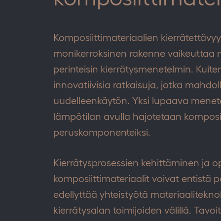
Komposiittimateriaalien kierrätettävyys
monikerroksinen rakenne vaikeuttaa ma
perinteisin kierrätysmenetelmin. Kuiten
innovatiivisia ratkaisuja, jotka mahdol
uudelleenkäytön. Yksi lupaava menete
lämpötilan avulla hajotetaan komposiit
peruskomponenteiksi.
Kierrätysprosessien kehittäminen ja op
komposiittimateriaalit voivat entistä
edellyttää yhteistyötä materiaaliteknol
kierrätysalan toimijoiden välillä. Tavoi