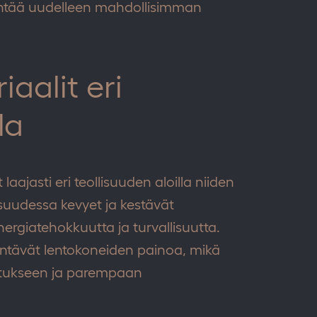
yntää uudelleen mahdollisimman
aalit eri
la
laajasti eri teollisuuden aloilla niiden
isuudessa kevyet ja kestävät
ergiatehokkuutta ja turvallisuutta.
entävät lentokoneiden painoa, mikä
utukseen ja parempaan