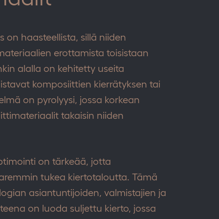
 on haasteellista, sillä niiden
teriaalien erottamista toisistaan
kin alalla on kehitetty useita
listavat komposiittien kierrätyksen tai
lmä on pyrolyysi, jossa korkean
timateriaalit takaisin niiden
timointi on tärkeää, jotta
 paremmin tukea kiertotaloutta. Tämä
ogian asiantuntijoiden, valmistajien ja
tteena on luoda suljettu kierto, jossa