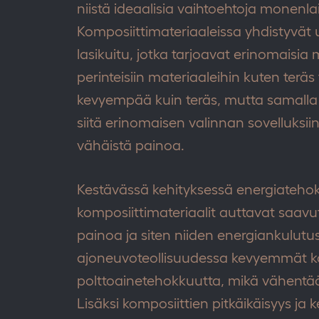
niistä ideaalisia vaihtoehtoja monenlais
Komposiittimateriaaleissa yhdistyvät us
lasikuitu, jotka tarjoavat erinomaisi
perinteisiin materiaaleihin kuten teräs t
kevyempää kuin teräs, mutta samall
siitä erinomaisen valinnan sovelluksiin
vähäistä painoa.
Kestävässä kehityksessä energiatehok
komposiittimateriaalit auttavat saa
painoa ja siten niiden energiankulutus
ajoneuvoteollisuudessa kevyemmät kom
polttoainetehokkuutta, mikä vähentää
Lisäksi komposiittien pitkäikäisyys ja