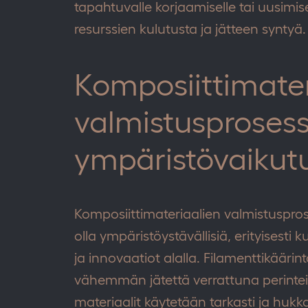
tapahtuvalle korjaamiselle tai uusimi
resurssien kulutusta ja jätteen syntyä.
Komposiittimater
valmistusprosess
ympäristövaikut
Komposiittimateriaalien valmistusprose
olla ympäristöystävällisiä, erityisest
ja innovaatiot alalla. Filamenttikäärin
vähemmän jätettä verrattuna perintei
materiaalit käytetään tarkasti ja hu