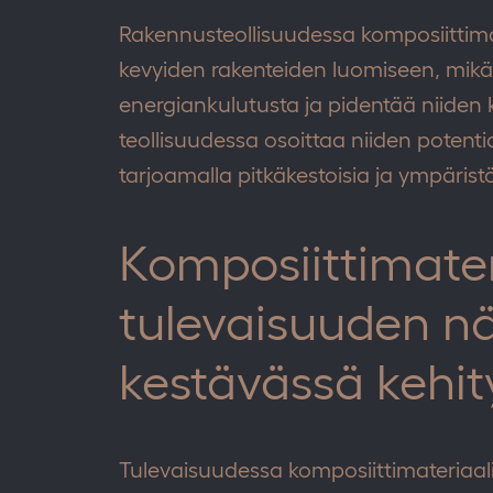
Rakennusteollisuudessa komposiittima
kevyiden rakenteiden luomiseen, mik
energiankulutusta ja pidentää niiden 
teollisuudessa osoittaa niiden potenti
tarjoamalla pitkäkestoisia ja ympäristö
Komposiittimater
tulevaisuuden 
kestävässä kehi
Tulevaisuudessa komposiittimateriaal