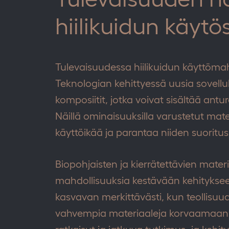
hiilikuidun käytö
Tulevaisuudessa hiilikuidun käyttömah
Teknologian kehittyessä uusia sovelluks
komposiitit, jotka voivat sisältää antu
Näillä ominaisuuksilla varustetut mate
käyttöikää ja parantaa niiden suoritu
Biopohjaisten ja kierrätettävien mater
mahdollisuuksia kestävään kehityksee
kasvavan merkittävästi, kun teollisuu
vahvempia materiaaleja korvaamaan per