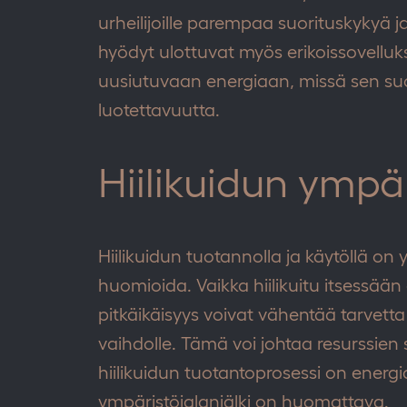
urheilijoille parempaa suorituskykyä j
hyödyt ulottuvat myös erikoissovelluksiin
uusiutuvaan energiaan, missä sen suo
luotettavuutta.
Hiilikuidun ympä
Hiilikuidun tuotannolla ja käytöllä on
huomioida. Vaikka hiilikuitu itsessään
pitkäikäisyys voivat vähentää tarvett
vaihdolle. Tämä voi johtaa resurssien s
hiilikuidun tuotantoprosessi on energia
ympäristöjalanjälki on huomattava.