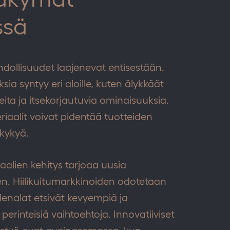
ssä
dollisuudet laajenevat entisestään.
ia syntyy eri aloille, kuten älykkäät
reita ja itsekorjautuvia ominaisuuksia.
riaalit voivat pidentää tuotteiden
skykyä.
iaalien kehitys tarjoaa uusia
n. Hiilikuitumarkkinoiden odotetaan
denalat etsivät kevyempiä ja
inteisiä vaihtoehtoja. Innovatiiviset