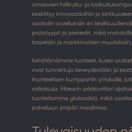
omaavien hiilikuitu- ja lasikuitukomp
keskittyy innovaatioihin ja tarkkuuteen
vaativiin sovelluksiin eri teollisuude
prototyypit ja pienerät, mikä mahdol
tarpeisiin ja markkinoiden muutoksiin.
Kehittämämme tuotteet, kuten putket, 
ovat tunnettuja keveydestään ja kes
ihanteellisen kumppanin yrityksille, jot
ratkaisuja. Fibearin pääkonttori sija
tuotteitamme globaalisti, mikä osoi
palveluun ympäri maailmaa.
Tulevaisuuden 