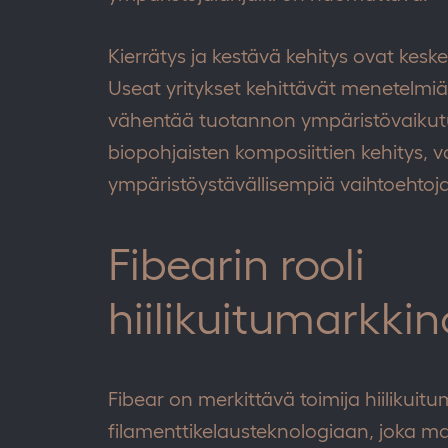
Kierrätys ja kestävä kehitys ovat keske
Useat yritykset kehittävät menetelmiä 
vähentää tuotannon ympäristövaikutu
biopohjaisten komposiittien kehitys, v
ympäristöystävällisempiä vaihtoehtoja
Fibearin rooli
hiilikuitumarkkino
Fibear on merkittävä toimija hiilikuitu
filamenttikelausteknologiaan, joka m