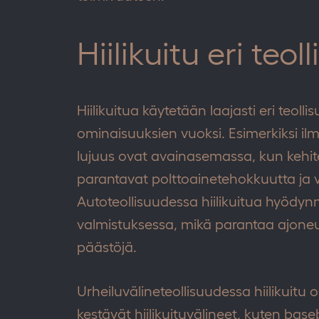
Hiilikuitu eri teol
Hiilikuitua käytetään laajasti eri teoll
ominaisuuksien vuoksi. Esimerkiksi ilm
lujuus ovat avainasemassa, kun kehite
parantavat polttoainetehokkuutta ja
Autoteollisuudessa hiilikuitua hyödyn
valmistuksessa, mikä parantaa ajone
päästöjä.
Urheiluvälineteollisuudessa hiilikuitu
kestävät hiilikuituvälineet, kuten base