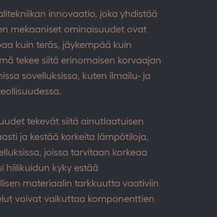
alitekniikan innovaatio, joka yhdistää
Sen mekaaniset ominaisuudet ovat
mpaa kuin teräs, jäykempää kuin
ämä tekee siitä erinomaisen korvaajan
issa sovelluksissa, kuten ilmailu- ja
teollisuudessa.
uudet tekevät siitä ainutlaatuisen
sti ja kestää korkeita lämpötiloja,
lluksissa, joissa tarvitaan korkeaa
i hiilikuidun kyky estää
lisen materiaalin tarkkuutta vaativiin
telut voivat vaikuttaa komponenttien