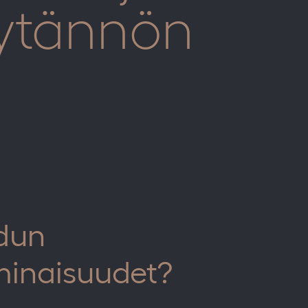
äytännön
idun
minaisuudet?