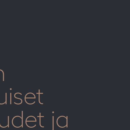
n
uiset
udet ja