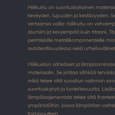
Hiilikuitu on suorituskykyinen materia
keveyden, lujuuden ja kestävyyden. 
vertaansa vailla: hiilikuitu on vahve
alumiini ja kevyempää kuin titaani. T
perinteisille metallikomponenteille mon
autoteollisuudessa sekä urheiluväline
Hiilikuidun sähköiset ja lämpöominais
materiaalin. Se johtaa sähköä tehokkaa
mikä tekee siitä suositun valinnan sove
suorituskykyä ja luotettavuutta. Lisäks
lämpölaajenemista tekee siitä ihanteel
ympäristöihin, joissa lämpötilan vaih
toimivuuteen.