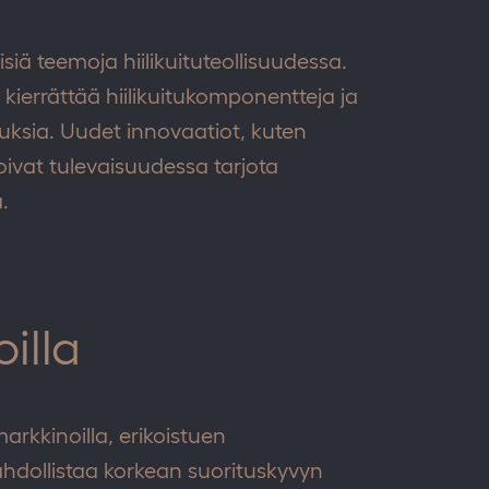
isiä teemoja hiilikuituteollisuudessa.
kierrättää hiilikuitukomponentteja ja
ksia. Uudet innovaatiot, kuten
oivat tulevaisuudessa tarjota
.
illa
markkinoilla, erikoistuen
ahdollistaa korkean suorituskyvyn