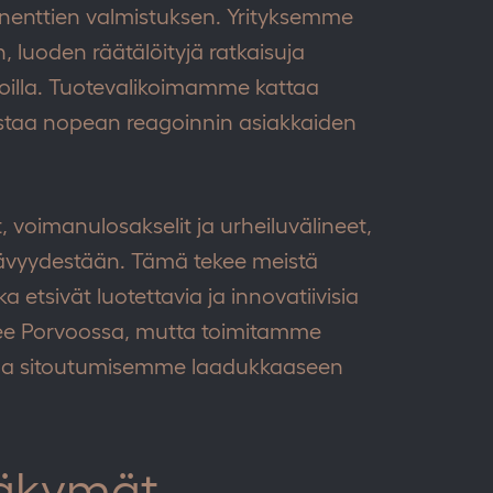
onenttien valmistuksen. Yrityksemme
, luoden räätälöityjä ratkaisuja
naloilla. Tuotevalikoimamme kattaa
listaa nopean reagoinnin asiakkaiden
voimanulosakselit ja urheiluvälineet,
tävyydestään. Tämä tekee meistä
ka etsivät luotettavia ja innovatiivisia
itsee Porvoossa, mutta toimitamme
ttaa sitoutumisemme laadukkaaseen
näkymät