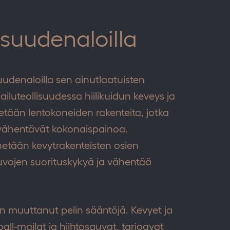
lisuudenaloilla
isuudenaloilla sen ainutlaatuisten
ailuteollisuudessa hiilikuidun keveys ja
tään lentokoneiden rakenteita, jotka
 vähentävät kokonaispainoa.
netään kevytrakenteisten osien
uvojen suorituskykyä ja vähentää
 on muuttanut pelin sääntöjä. Kevyet ja
ball-mailat ja hiihtosauvat, tarjoavat